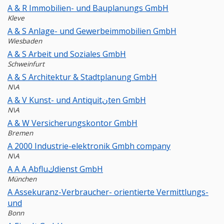
A & R Immobilien- und Bauplanungs GmbH
Kleve
A & S Anlage- und Gewerbeimmobilien GmbH
Wiesbaden
A & S Arbeit und Soziales GmbH
Schweinfurt
A & S Architektur & Stadtplanung GmbH
N\A
A & V Kunst- und Antiquitنten GmbH
N\A
A & W Versicherungskontor GmbH
Bremen
A 2000 Industrie-elektronik Gmbh company
N\A
A A A Abfluكdienst GmbH
München
A Assekuranz-Verbraucher- orientierte Vermittlungs-
und
Bonn