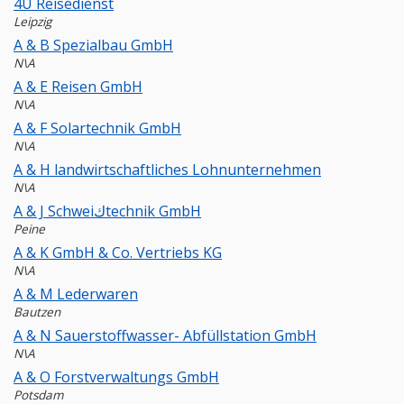
4U Reisedienst
Leipzig
A & B Spezialbau GmbH
N\A
A & E Reisen GmbH
N\A
A & F Solartechnik GmbH
N\A
A & H landwirtschaftliches Lohnunternehmen
N\A
A & J Schweiكtechnik GmbH
Peine
A & K GmbH & Co. Vertriebs KG
N\A
A & M Lederwaren
Bautzen
A & N Sauerstoffwasser- Abfüllstation GmbH
N\A
A & O Forstverwaltungs GmbH
Potsdam