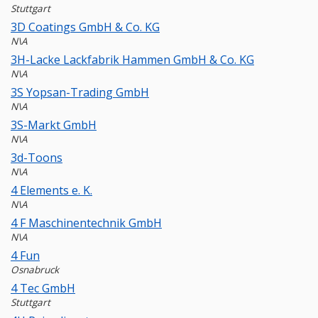
Stuttgart
3D Coatings GmbH & Co. KG
N\A
3H-Lacke Lackfabrik Hammen GmbH & Co. KG
N\A
3S Yopsan-Trading GmbH
N\A
3S-Markt GmbH
N\A
3d-Toons
N\A
4 Elements e. K.
N\A
4 F Maschinentechnik GmbH
N\A
4 Fun
Osnabruck
4 Tec GmbH
Stuttgart