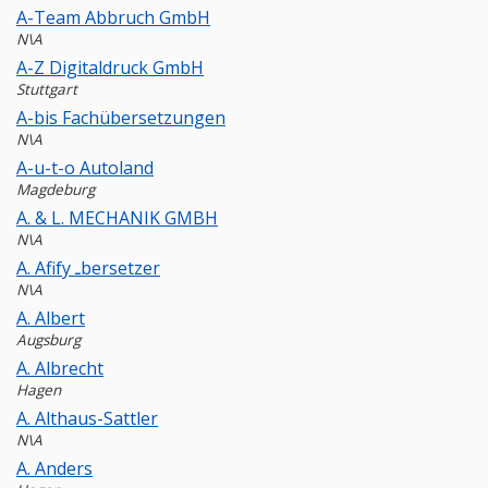
A-Team Abbruch GmbH
N\A
A-Z Digitaldruck GmbH
Stuttgart
A-bis Fachübersetzungen
N\A
A-u-t-o Autoland
Magdeburg
A. & L. MECHANIK GMBH
N\A
A. Afify ـbersetzer
N\A
A. Albert
Augsburg
A. Albrecht
Hagen
A. Althaus-Sattler
N\A
A. Anders