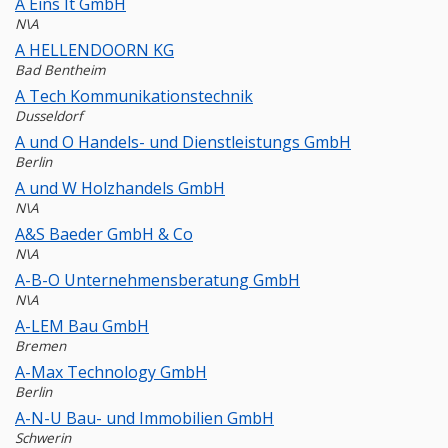
A Eins It GmbH
N\A
A HELLENDOORN KG
Bad Bentheim
A Tech Kommunikationstechnik
Dusseldorf
A und O Handels- und Dienstleistungs GmbH
Berlin
A und W Holzhandels GmbH
N\A
A&S Baeder GmbH & Co
N\A
A-B-O Unternehmensberatung GmbH
N\A
A-LEM Bau GmbH
Bremen
A-Max Technology GmbH
Berlin
A-N-U Bau- und Immobilien GmbH
Schwerin