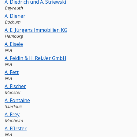
A. Diedrich und A. Striewski
Bayreuth
A. Diener
Bochum
A. E. Jürgens Immobilien KG
Hamburg
A. Eisele
N\A
A. Feldin & H. Reiكer GmbH
N\A
A. Fett
N\A
A. Fischer
Munster
A. Fontaine
Saarlouis
A. Frey
Monheim
A. Fِrster
N\A