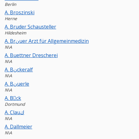
Berlin
A. Broszinski
Herne
A. Bruder Schausteller
Hildesheim
A. Brنuer Arzt für Allgemeinmedizin
N\A
A. Buettner Drescherei
N\A
A. Bنckeralf
N\A
A. Bنuerle
N\A
A. Bِck
Dortmund
A. Clauك
N\A
A. Dallmeier
N\A