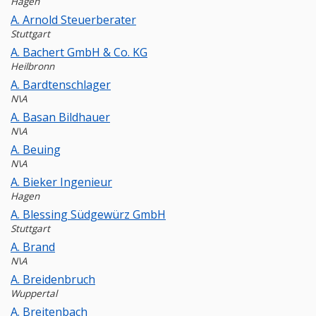
Hagen
A. Arnold Steuerberater
Stuttgart
A. Bachert GmbH & Co. KG
Heilbronn
A. Bardtenschlager
N\A
A. Basan Bildhauer
N\A
A. Beuing
N\A
A. Bieker Ingenieur
Hagen
A. Blessing Südgewürz GmbH
Stuttgart
A. Brand
N\A
A. Breidenbruch
Wuppertal
A. Breitenbach