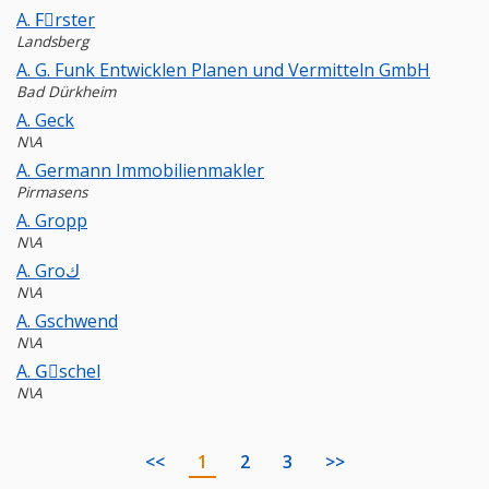
A. Fِrster
Landsberg
A. G. Funk Entwicklen Planen und Vermitteln GmbH
Bad Dürkheim
A. Geck
N\A
A. Germann Immobilienmakler
Pirmasens
A. Gropp
N\A
A. Groك
N\A
A. Gschwend
N\A
A. Gِschel
N\A
<<
1
2
3
>>