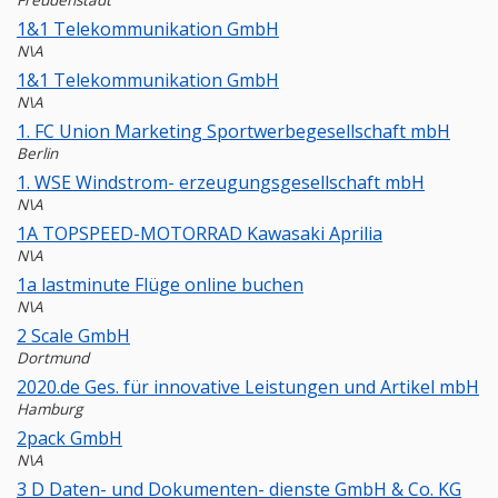
Freudenstadt
1&1 Telekommunikation GmbH
N\A
1&1 Telekommunikation GmbH
N\A
1. FC Union Marketing Sportwerbegesellschaft mbH
Berlin
1. WSE Windstrom- erzeugungsgesellschaft mbH
N\A
1A TOPSPEED-MOTORRAD Kawasaki Aprilia
N\A
1a lastminute Flüge online buchen
N\A
2 Scale GmbH
Dortmund
2020.de Ges. für innovative Leistungen und Artikel mbH
Hamburg
2pack GmbH
N\A
3 D Daten- und Dokumenten- dienste GmbH & Co. KG