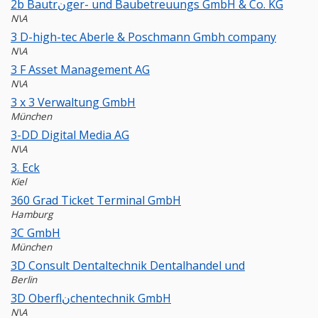
2b Bautrنger- und Baubetreuungs GmbH & Co. KG
N\A
3 D-high-tec Aberle & Poschmann Gmbh company
N\A
3 F Asset Management AG
N\A
3 x 3 Verwaltung GmbH
München
3-DD Digital Media AG
N\A
3. Eck
Kiel
360 Grad Ticket Terminal GmbH
Hamburg
3C GmbH
München
3D Consult Dentaltechnik Dentalhandel und
Berlin
3D Oberflنchentechnik GmbH
N\A