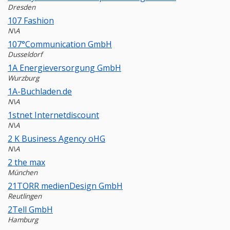
Dresden
107 Fashion
N\A
107°Communication GmbH
Dusseldorf
1A Energieversorgung GmbH
Wurzburg
1A-Buchladen.de
N\A
1stnet Internetdiscount
N\A
2 K Business Agency oHG
N\A
2 the max
München
21TORR medienDesign GmbH
Reutlingen
2Tell GmbH
Hamburg