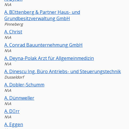
N\A
A. Bِttenberg & Partner Haus- und
Grundbesitzverwaltung GmbH
Pinneberg
A. Christ
N\A
A. Conrad Bauunternehmung GmbH
N\A
A. Deyna-Polak Arzt für Allgemeinmedizin
N\A
A. Dinescu Ing. Büro Antriebs- und Steuerungstechnik
Dusseldorf
A. Dobler-Schumm
N\A
A. Dünnweller
N\A
A. Dِrr
N\A
A. Eggen