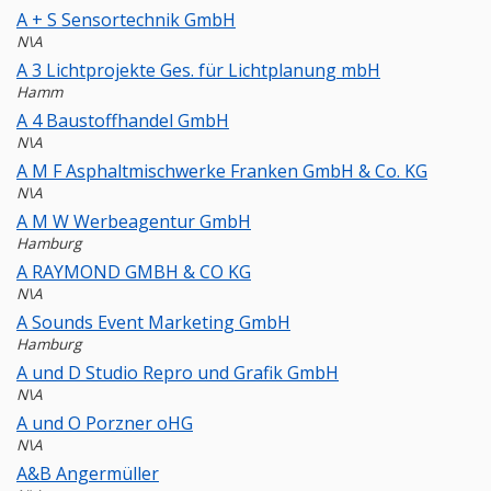
A + S Sensortechnik GmbH
N\A
A 3 Lichtprojekte Ges. für Lichtplanung mbH
Hamm
A 4 Baustoffhandel GmbH
N\A
A M F Asphaltmischwerke Franken GmbH & Co. KG
N\A
A M W Werbeagentur GmbH
Hamburg
A RAYMOND GMBH & CO KG
N\A
A Sounds Event Marketing GmbH
Hamburg
A und D Studio Repro und Grafik GmbH
N\A
A und O Porzner oHG
N\A
A&B Angermüller