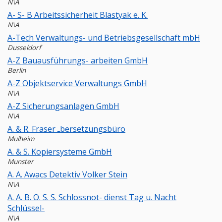
N\A
A- S- B Arbeitssicherheit Blastyak e. K.
N\A
A-Tech Verwaltungs- und Betriebsgesellschaft mbH
Dusseldorf
A-Z Bauausführungs- arbeiten GmbH
Berlin
A-Z Objektservice Verwaltungs GmbH
N\A
A-Z Sicherungsanlagen GmbH
N\A
A. & R. Fraser ـbersetzungsbüro
Mulheim
A. & S. Kopiersysteme GmbH
Munster
A. A. Awacs Detektiv Volker Stein
N\A
A. A. B. O. S. S. Schlossnot- dienst Tag u. Nacht
Schlüssel-
N\A