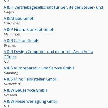
N\A
A & H Vertriebsgesellschaft für Gerنte der Steuer- und
Hagen
A & M Bau GmbH
Euskirchen
A & P Finanz-Conzept GmbH
Mannheim
A & R Carton GmbH
Bremen
A & R Design Computer und mehr Inh. Anna Anita
Gِrlich
N\A
A & S Autoreparatur und Service GmbH
Hamburg
A & S Frink Tankstellen GmbH
Dusseldorf
A & W Bauservice GmbH
Dresden
A & W Fliesenverlegung GmbH
N\A