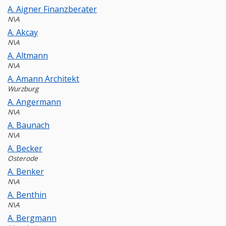
A. Aigner Finanzberater
N\A
A. Akcay
N\A
A. Altmann
N\A
A. Amann Architekt
Wurzburg
A. Angermann
N\A
A. Baunach
N\A
A. Becker
Osterode
A. Benker
N\A
A. Benthin
N\A
A. Bergmann