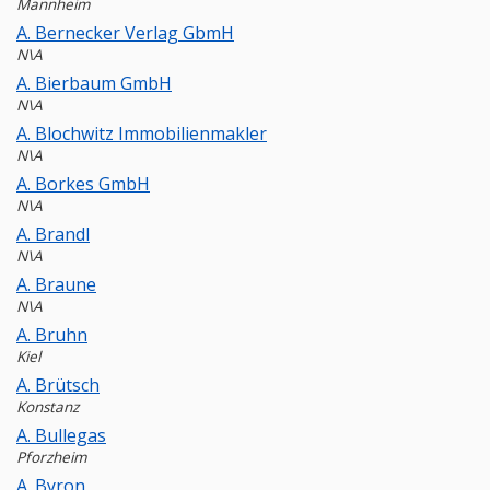
Mannheim
A. Bernecker Verlag GbmH
N\A
A. Bierbaum GmbH
N\A
A. Blochwitz Immobilienmakler
N\A
A. Borkes GmbH
N\A
A. Brandl
N\A
A. Braune
N\A
A. Bruhn
Kiel
A. Brütsch
Konstanz
A. Bullegas
Pforzheim
A. Byron