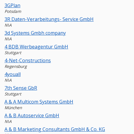
3GPlan
Potsdam
3R Daten-Verarbeitungs- Service GmbH
N\A
3d Systems Gmbh company
N\A
4 BDB Werbeagentur GmbH
Stuttgart
4-Net-Constructions
Regensburg
4youall
N\A
7th Sense GbR
Stuttgart
A & A Multicom Systems GmbH
München
A & B Autoservice GmbH
N\A
A & B Marketing Consultants GmbH & Co. KG