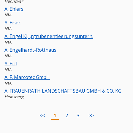
Hannover
A. Ehlers
N\A
A. Eiser
N\A
A. Engel Klنrgrubenentleerungsuntern.
N\A
A. Engelhardt-Rotthaus
N\A
A. Ertl
N\A
A. F. Marcotec GmbH
N\A
A. FRAUENRATH LANDSCHAFTSBAU GMBH & CO. KG
Heinsberg
<<
1
2
3
>>