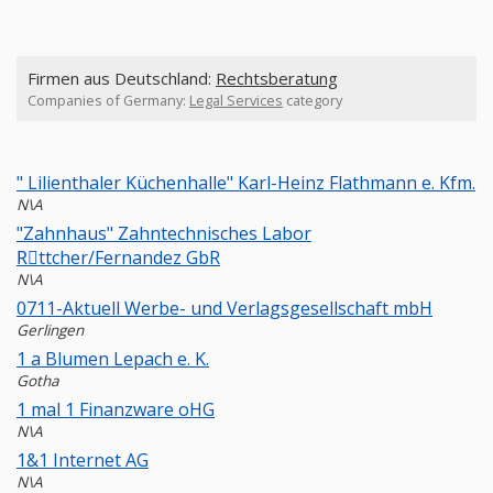
Firmen aus Deutschland:
Rechtsberatung
Companies of Germany:
Legal Services
category
" Lilienthaler Küchenhalle" Karl-Heinz Flathmann e. Kfm.
N\A
"Zahnhaus" Zahntechnisches Labor
Rِttcher/Fernandez GbR
N\A
0711-Aktuell Werbe- und Verlagsgesellschaft mbH
Gerlingen
1 a Blumen Lepach e. K.
Gotha
1 mal 1 Finanzware oHG
N\A
1&1 Internet AG
N\A