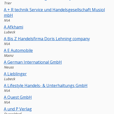
Trier
A + R technik Service und Handelsgesellschaft Musiol
mbH
N\A
A Afkhami
Lubeck
A Bis Z Handelsfirma Doris Lehning company
N\A
A E Automobile
Mainz
A German International GmbH
Neuss
A Lieblinger
Lubeck
A Lifestyle Handels- & Unterhaltungs GmbH
N\A
A Quest GmbH
N\A
A und P Verlag