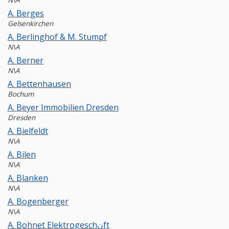
N\A
A. Berges
Gelsenkirchen
A. Berlinghof & M. Stumpf
N\A
A. Berner
N\A
A. Bettenhausen
Bochum
A. Beyer Immobilien Dresden
Dresden
A. Bielfeldt
N\A
A. Bilen
N\A
A. Blanken
N\A
A. Bogenberger
N\A
A. Bohnet Elektrogeschنft