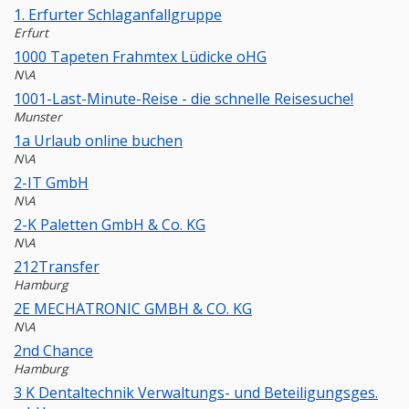
1. Erfurter Schlaganfallgruppe
Erfurt
1000 Tapeten Frahmtex Lüdicke oHG
N\A
1001-Last-Minute-Reise - die schnelle Reisesuche!
Munster
1a Urlaub online buchen
N\A
2-IT GmbH
N\A
2-K Paletten GmbH & Co. KG
N\A
212Transfer
Hamburg
2E MECHATRONIC GMBH & CO. KG
N\A
2nd Chance
Hamburg
3 K Dentaltechnik Verwaltungs- und Beteiligungsges.