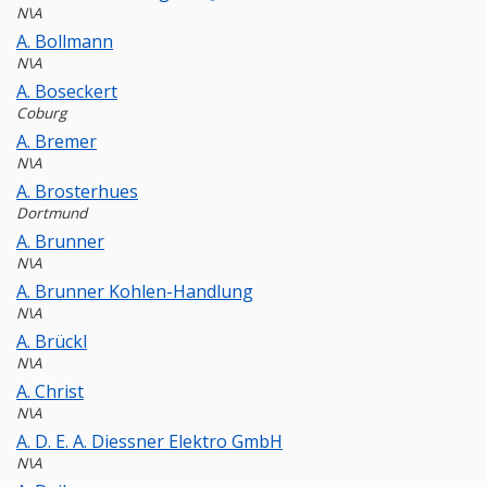
N\A
A. Bollmann
N\A
A. Boseckert
Coburg
A. Bremer
N\A
A. Brosterhues
Dortmund
A. Brunner
N\A
A. Brunner Kohlen-Handlung
N\A
A. Brückl
N\A
A. Christ
N\A
A. D. E. A. Diessner Elektro GmbH
N\A