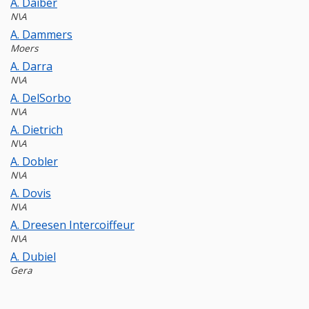
A. Daiber
N\A
A. Dammers
Moers
A. Darra
N\A
A. DelSorbo
N\A
A. Dietrich
N\A
A. Dobler
N\A
A. Dovis
N\A
A. Dreesen Intercoiffeur
N\A
A. Dubiel
Gera