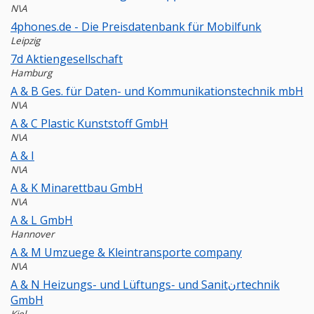
N\A
4phones.de - Die Preisdatenbank für Mobilfunk
Leipzig
7d Aktiengesellschaft
Hamburg
A & B Ges. für Daten- und Kommunikationstechnik mbH
N\A
A & C Plastic Kunststoff GmbH
N\A
A & I
N\A
A & K Minarettbau GmbH
N\A
A & L GmbH
Hannover
A & M Umzuege & Kleintransporte company
N\A
A & N Heizungs- und Lüftungs- und Sanitنrtechnik
GmbH