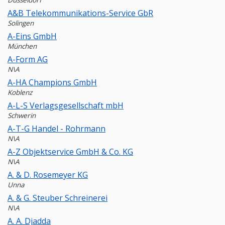
Dusseldorf
A&B Telekommunikations-Service GbR
Solingen
A-Eins GmbH
München
A-Form AG
N\A
A-HA Champions GmbH
Koblenz
A-L-S Verlagsgesellschaft mbH
Schwerin
A-T-G Handel - Rohrmann
N\A
A-Z Objektservice GmbH & Co. KG
N\A
A. & D. Rosemeyer KG
Unna
A. & G. Steuber Schreinerei
N\A
A. A. Djadda