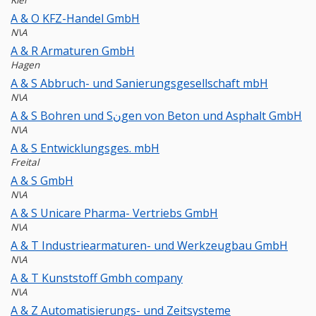
Kiel
A & O KFZ-Handel GmbH
N\A
A & R Armaturen GmbH
Hagen
A & S Abbruch- und Sanierungsgesellschaft mbH
N\A
A & S Bohren und Sنgen von Beton und Asphalt GmbH
N\A
A & S Entwicklungsges. mbH
Freital
A & S GmbH
N\A
A & S Unicare Pharma- Vertriebs GmbH
N\A
A & T Industriearmaturen- und Werkzeugbau GmbH
N\A
A & T Kunststoff Gmbh company
N\A
A & Z Automatisierungs- und Zeitsysteme