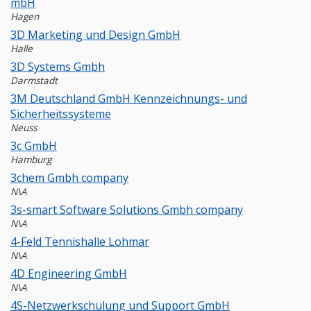
mbH
Hagen
3D Marketing und Design GmbH
Halle
3D Systems Gmbh
Darmstadt
3M Deutschland GmbH Kennzeichnungs- und
Sicherheitssysteme
Neuss
3c GmbH
Hamburg
3chem Gmbh company
N\A
3s-smart Software Solutions Gmbh company
N\A
4-Feld Tennishalle Lohmar
N\A
4D Engineering GmbH
N\A
4S-Netzwerkschulung und Support GmbH