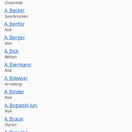
Osterholz
A. Becker
Saarbrucken
A. Benfer
N\A
A. Berger
N\A
A. Bick
Witten
A. Biermann
N\A
A. Bilewski
Arnsberg
A. Binder
N\A
A. Bogalski jun.
N\A
A. Braun
Düren