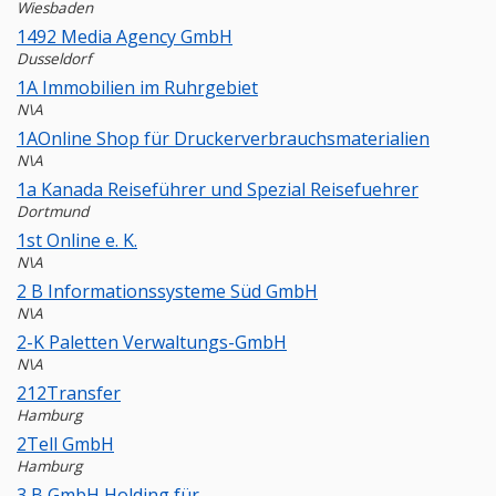
Wiesbaden
1492 Media Agency GmbH
Dusseldorf
1A Immobilien im Ruhrgebiet
N\A
1AOnline Shop für Druckerverbrauchsmaterialien
N\A
1a Kanada Reiseführer und Spezial Reisefuehrer
Dortmund
1st Online e. K.
N\A
2 B Informationssysteme Süd GmbH
N\A
2-K Paletten Verwaltungs-GmbH
N\A
212Transfer
Hamburg
2Tell GmbH
Hamburg
3 B GmbH Holding für