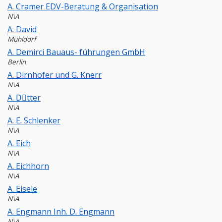
A. Cramer EDV-Beratung & Organisation
N\A
A. David
Mühldorf
A. Demirci Bauaus- führungen GmbH
Berlin
A. Dirnhofer und G. Knerr
N\A
A. Dِtter
N\A
A. E. Schlenker
N\A
A. Eich
N\A
A. Eichhorn
N\A
A. Eisele
N\A
A. Engmann Inh. D. Engmann
N\A