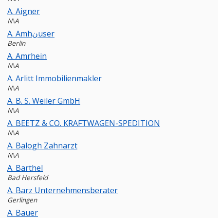
A. Aigner
N\A
A. Amhنuser
Berlin
A. Amrhein
N\A
A. Arlitt Immobilienmakler
N\A
A. B. S. Weiler GmbH
N\A
A. BEETZ & CO. KRAFTWAGEN-SPEDITION
N\A
A. Balogh Zahnarzt
N\A
A. Barthel
Bad Hersfeld
A. Barz Unternehmensberater
Gerlingen
A. Bauer