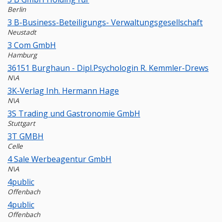
Berlin
3 B-Business-Beteiligungs- Verwaltungsgesellschaft
Neustadt
3 Com GmbH
Hamburg
36151 Burghaun - Dipl.Psychologin R. Kemmler-Drews
N\A
3K-Verlag Inh. Hermann Hage
N\A
3S Trading und Gastronomie GmbH
Stuttgart
3T GMBH
Celle
4 Sale Werbeagentur GmbH
N\A
4public
Offenbach
4public
Offenbach