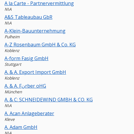
A la Carte - Partnervermittlung
N\A
A&S Tableaubau GbR
N\A
A-Klein-Bauunternehmung
Pulheim
A-Z Rosenbaum GmbH & Co. KG
Koblenz
A-form Fasig GmbH
Stuttgart
A. & A. Export Import GmbH
Koblenz
A. & A. Fنrber oHG
München
A. & C: SCHNEIDEWIND GMBH & CO. KG
N\A
A. Acan Anlageberater
Kleve
A. Adam GmbH
N\A