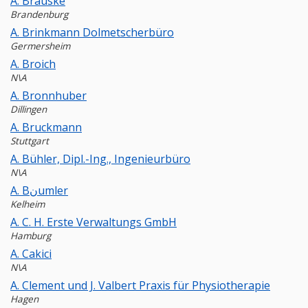
A. Brauske
Brandenburg
A. Brinkmann Dolmetscherbüro
Germersheim
A. Broich
N\A
A. Bronnhuber
Dillingen
A. Bruckmann
Stuttgart
A. Bühler, Dipl.-Ing., Ingenieurbüro
N\A
A. Bنumler
Kelheim
A. C. H. Erste Verwaltungs GmbH
Hamburg
A. Cakici
N\A
A. Clement und J. Valbert Praxis für Physiotherapie
Hagen