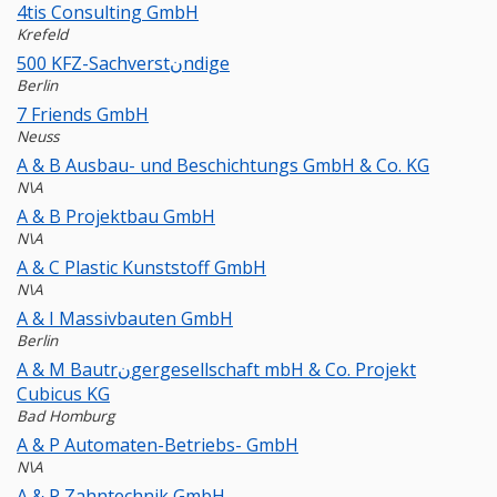
4tis Consulting GmbH
Krefeld
500 KFZ-Sachverstنndige
Berlin
7 Friends GmbH
Neuss
A & B Ausbau- und Beschichtungs GmbH & Co. KG
N\A
A & B Projektbau GmbH
N\A
A & C Plastic Kunststoff GmbH
N\A
A & I Massivbauten GmbH
Berlin
A & M Bautrنgergesellschaft mbH & Co. Projekt
Cubicus KG
Bad Homburg
A & P Automaten-Betriebs- GmbH
N\A
A & P Zahntechnik GmbH