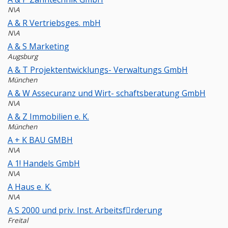
N\A
A & R Vertriebsges. mbH
N\A
A & S Marketing
Augsburg
A & T Projektentwicklungs- Verwaltungs GmbH
München
A & W Assecuranz und Wirt- schaftsberatung GmbH
N\A
A & Z Immobilien e. K.
München
A + K BAU GMBH
N\A
A 1! Handels GmbH
N\A
A Haus e. K.
N\A
A S 2000 und priv. Inst. Arbeitsfِrderung
Freital