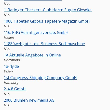
N\A
1. Ratinger Checkers-Club Herrn Eugen Gieseke
N\A
1000 Tapeten Globus Tapeten-Magazin GmbH
N\A
116. RBG Vermِgensvorrats GmbH
Hagen
11880webgate - die Business-Suchmaschine
N\A
1A Aktuelle Angebote in Online
Dortmund
1a-fly.de
Essen
1st Congress-Shipping Company GmbH
Hamburg
2-4-8 GmbH
N\A
2000 Blumen new media AG
N\A