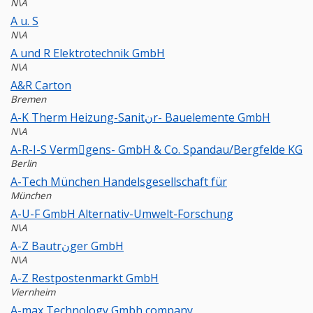
N\A
A u. S
N\A
A und R Elektrotechnik GmbH
N\A
A&R Carton
Bremen
A-K Therm Heizung-Sanitنr- Bauelemente GmbH
N\A
A-R-I-S Vermِgens- GmbH & Co. Spandau/Bergfelde KG
Berlin
A-Tech München Handelsgesellschaft für
München
A-U-F GmbH Alternativ-Umwelt-Forschung
N\A
A-Z Bautrنger GmbH
N\A
A-Z Restpostenmarkt GmbH
Viernheim
A-max Technology Gmbh company