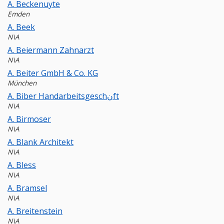
A. Beckenuyte
Emden
A. Beek
N\A
A. Beiermann Zahnarzt
N\A
A. Beiter GmbH & Co. KG
München
A. Biber Handarbeitsgeschنft
N\A
A. Birmoser
N\A
A. Blank Architekt
N\A
A. Bless
N\A
A. Bramsel
N\A
A. Breitenstein
N\A