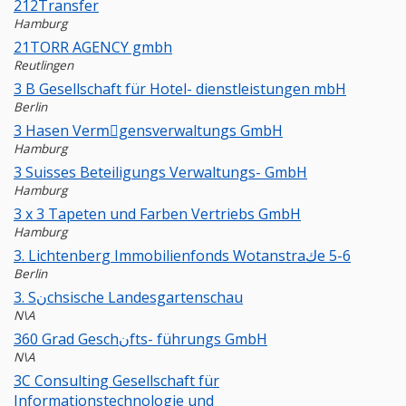
212Transfer
Hamburg
21TORR AGENCY gmbh
Reutlingen
3 B Gesellschaft für Hotel- dienstleistungen mbH
Berlin
3 Hasen Vermِgensverwaltungs GmbH
Hamburg
3 Suisses Beteiligungs Verwaltungs- GmbH
Hamburg
3 x 3 Tapeten und Farben Vertriebs GmbH
Hamburg
3. Lichtenberg Immobilienfonds Wotanstraكe 5-6
Berlin
3. Sنchsische Landesgartenschau
N\A
360 Grad Geschنfts- führungs GmbH
N\A
3C Consulting Gesellschaft für
Informationstechnologie und