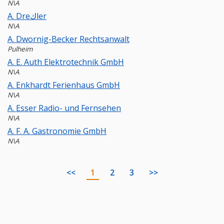
N\A
A. Dreكler
N\A
A. Dwornig-Becker Rechtsanwalt
Pulheim
A. E. Auth Elektrotechnik GmbH
N\A
A. Enkhardt Ferienhaus GmbH
N\A
A. Esser Radio- und Fernsehen
N\A
A. F. A. Gastronomie GmbH
N\A
<<
1
2
3
>>