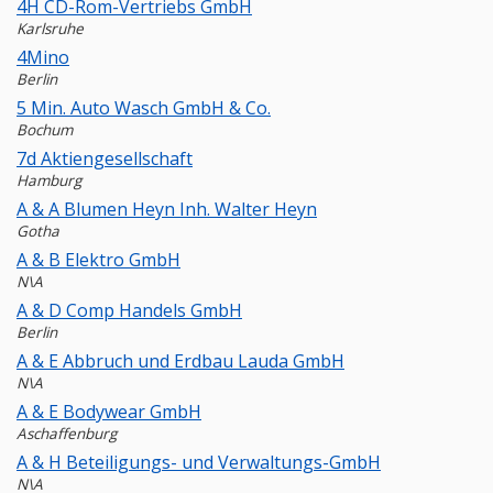
4H CD-Rom-Vertriebs GmbH
Karlsruhe
4Mino
Berlin
5 Min. Auto Wasch GmbH & Co.
Bochum
7d Aktiengesellschaft
Hamburg
A & A Blumen Heyn Inh. Walter Heyn
Gotha
A & B Elektro GmbH
N\A
A & D Comp Handels GmbH
Berlin
A & E Abbruch und Erdbau Lauda GmbH
N\A
A & E Bodywear GmbH
Aschaffenburg
A & H Beteiligungs- und Verwaltungs-GmbH
N\A