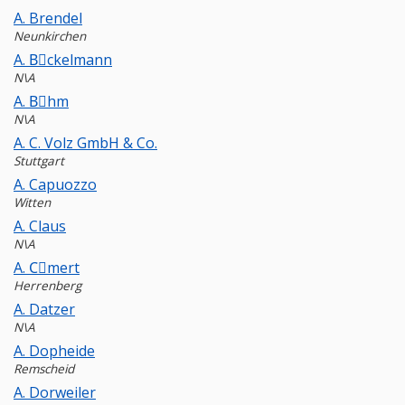
A. Brendel
Neunkirchen
A. Bِckelmann
N\A
A. Bِhm
N\A
A. C. Volz GmbH & Co.
Stuttgart
A. Capuozzo
Witten
A. Claus
N\A
A. Cِmert
Herrenberg
A. Datzer
N\A
A. Dopheide
Remscheid
A. Dorweiler