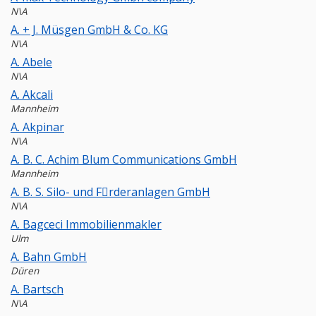
N\A
A. + J. Müsgen GmbH & Co. KG
N\A
A. Abele
N\A
A. Akcali
Mannheim
A. Akpinar
N\A
A. B. C. Achim Blum Communications GmbH
Mannheim
A. B. S. Silo- und Fِrderanlagen GmbH
N\A
A. Bagceci Immobilienmakler
Ulm
A. Bahn GmbH
Düren
A. Bartsch
N\A