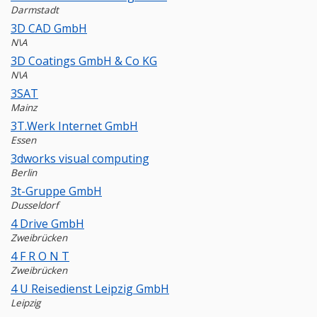
Darmstadt
3D CAD GmbH
N\A
3D Coatings GmbH & Co KG
N\A
3SAT
Mainz
3T.Werk Internet GmbH
Essen
3dworks visual computing
Berlin
3t-Gruppe GmbH
Dusseldorf
4 Drive GmbH
Zweibrücken
4 F R O N T
Zweibrücken
4 U Reisedienst Leipzig GmbH
Leipzig