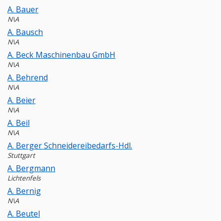
A. Bauer
N\A
A. Bausch
N\A
A. Beck Maschinenbau GmbH
N\A
A. Behrend
N\A
A. Beier
N\A
A. Beil
N\A
A. Berger Schneidereibedarfs-Hdl.
Stuttgart
A. Bergmann
Lichtenfels
A. Bernig
N\A
A. Beutel