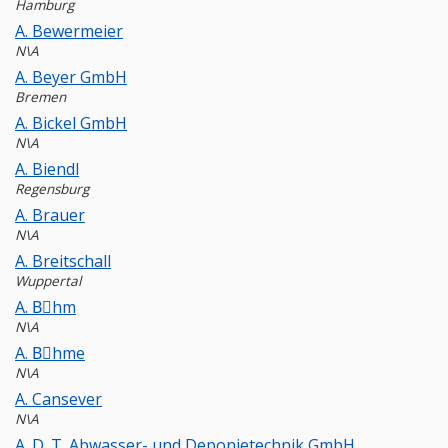
Hamburg
A. Bewermeier
N\A
A. Beyer GmbH
Bremen
A. Bickel GmbH
N\A
A. Biendl
Regensburg
A. Brauer
N\A
A. Breitschall
Wuppertal
A. Bِhm
N\A
A. Bِhme
N\A
A. Cansever
N\A
A. D. T. Abwasser- und Deponietechnik GmbH