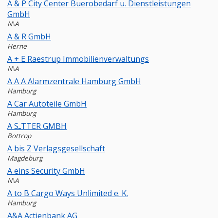
A & P City Center Buerobedarf u. Dienstleistungen
GmbH
N\A
A & R GmbH
Herne
A + E Raestrup Immobilienverwaltungs
N\A
A A A Alarmzentrale Hamburg GmbH
Hamburg
A Car Autoteile GmbH
Hamburg
A SـTTER GMBH
Bottrop
A bis Z Verlagsgesellschaft
Magdeburg
A eins Security GmbH
N\A
A to B Cargo Ways Unlimited e. K.
Hamburg
A&A Actienbank AG