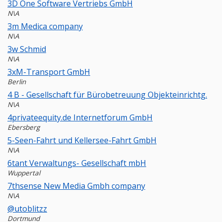
3D One Software Vertriebs GmbH
N\A
3m Medica company
N\A
3w Schmid
N\A
3xM-Transport GmbH
Berlin
4 B - Gesellschaft für Bürobetreuung Objekteinrichtg.
N\A
4privateequity.de Internetforum GmbH
Ebersberg
5-Seen-Fahrt und Kellersee-Fahrt GmbH
N\A
6tant Verwaltungs- Gesellschaft mbH
Wuppertal
7thsense New Media Gmbh company
N\A
@utoblitzz
Dortmund