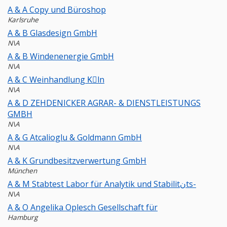
A & A Copy und Büroshop
Karlsruhe
A & B Glasdesign GmbH
N\A
A & B Windenenergie GmbH
N\A
A & C Weinhandlung Kِln
N\A
A & D ZEHDENICKER AGRAR- & DIENSTLEISTUNGS
GMBH
N\A
A & G Atcalioglu & Goldmann GmbH
N\A
A & K Grundbesitzverwertung GmbH
München
A & M Stabtest Labor für Analytik und Stabilitنts-
N\A
A & O Angelika Oplesch Gesellschaft für
Hamburg