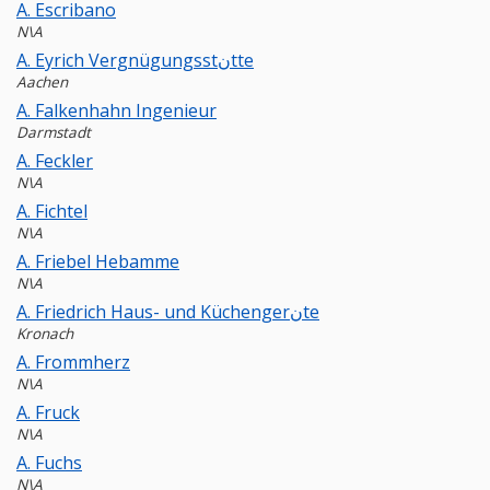
A. Escribano
N\A
A. Eyrich Vergnügungsstنtte
Aachen
A. Falkenhahn Ingenieur
Darmstadt
A. Feckler
N\A
A. Fichtel
N\A
A. Friebel Hebamme
N\A
A. Friedrich Haus- und Küchengerنte
Kronach
A. Frommherz
N\A
A. Fruck
N\A
A. Fuchs
N\A