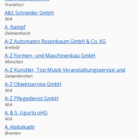
Frankfurt
A&S Schneider GmbH
N\A
A, Rampf
Delmenhorst
A-Z Automaten Rosenbaum GmbH & Co. KG
Krefeld
A-Z Formen- und Maschinenbau GmbH
München
A-Z Künstler, Top Musik Veranstaltungsservice und
Gelsenkirchen
A-Z Objektservice GmbH
N\A
A-Z Pflegedienst GmbH
N\A
A. & S. Ugurlu oHG
N\A
A. Abdülkadir
Bremen