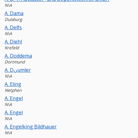
N\A
A. Dama
Duisburg
A. Delfs
N\A
A. Diehl
Krefeld
A. Doddema
Dortmund
A. Dنumler
N\A
A. Eling
Netphen
A. Engel
N\A
A. Engel
N\A
A. Engelking Bildhauer
N\A