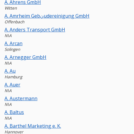
A. Ahrens GmbH
Witten
A. Amrheim Gebنudereinigung GmbH
Offenbach
A. Anders Transport GmbH
N\A
A. Arcan
Solingen
A. Arnegger GmbH
N\A
A. Au
Hamburg
A. Auer
N\A
A. Austermann
N\A
A. Baltus
N\A
A. Barthel Marketing e. K.
Hannover