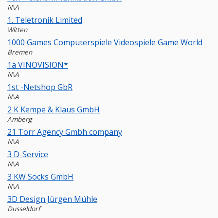
N\A
1. Teletronik Limited
Witten
1000 Games Computerspiele Videospiele Game World
Bremen
1a VINOVISION*
N\A
1st -Netshop GbR
N\A
2 K Kempe & Klaus GmbH
Amberg
21 Torr Agency Gmbh company
N\A
3 D-Service
N\A
3 KW Socks GmbH
N\A
3D Design Jürgen Mühle
Dusseldorf