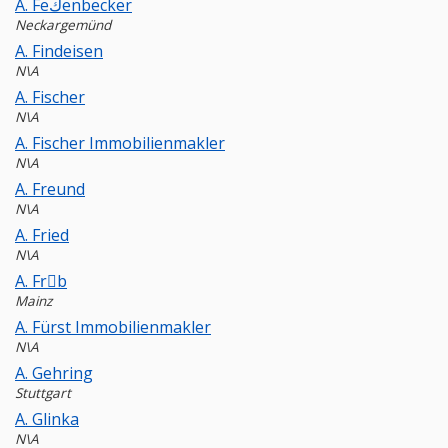
A. Feكenbecker
Neckargemünd
A. Findeisen
N\A
A. Fischer
N\A
A. Fischer Immobilienmakler
N\A
A. Freund
N\A
A. Fried
N\A
A. Frِb
Mainz
A. Fürst Immobilienmakler
N\A
A. Gehring
Stuttgart
A. Glinka
N\A