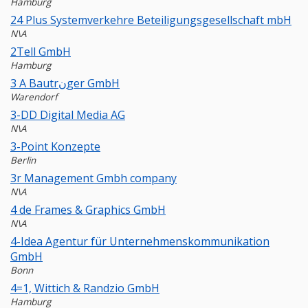
Hamburg
24 Plus Systemverkehre Beteiligungsgesellschaft mbH
N\A
2Tell GmbH
Hamburg
3 A Bautrنger GmbH
Warendorf
3-DD Digital Media AG
N\A
3-Point Konzepte
Berlin
3r Management Gmbh company
N\A
4 de Frames & Graphics GmbH
N\A
4-Idea Agentur für Unternehmenskommunikation
GmbH
Bonn
4=1, Wittich & Randzio GmbH
Hamburg