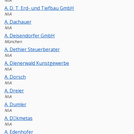
N\A
A. D. T. Erd- und Tiefbau GmbH
N\A
A. Dachauer
N\A
A. Deisendorfer GmbH
München
A. Dethier Steuerberater
N\A
A. Dienerwald Kunstgewerbe
N\A
A. Dorsch
N\A
A. Dreier
N\A
A. Dumler
N\A
A. Dِkmetas
N\A
A. Edenhofer