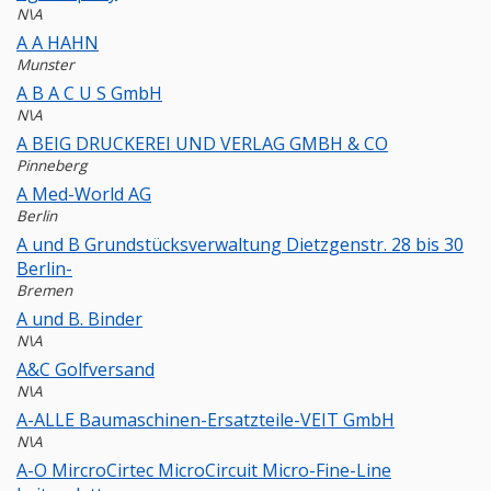
N\A
A A HAHN
Munster
A B A C U S GmbH
N\A
A BEIG DRUCKEREI UND VERLAG GMBH & CO
Pinneberg
A Med-World AG
Berlin
A und B Grundstücksverwaltung Dietzgenstr. 28 bis 30
Berlin-
Bremen
A und B. Binder
N\A
A&C Golfversand
N\A
A-ALLE Baumaschinen-Ersatzteile-VEIT GmbH
N\A
A-O MircroCirtec MicroCircuit Micro-Fine-Line