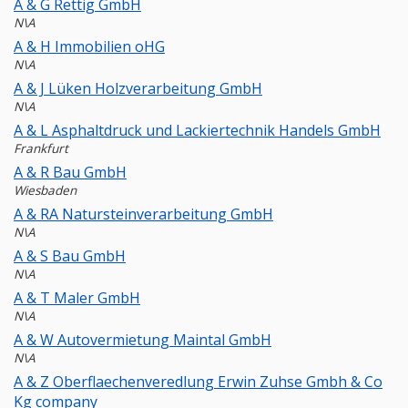
A & G Rettig GmbH
N\A
A & H Immobilien oHG
N\A
A & J Lüken Holzverarbeitung GmbH
N\A
A & L Asphaltdruck und Lackiertechnik Handels GmbH
Frankfurt
A & R Bau GmbH
Wiesbaden
A & RA Natursteinverarbeitung GmbH
N\A
A & S Bau GmbH
N\A
A & T Maler GmbH
N\A
A & W Autovermietung Maintal GmbH
N\A
A & Z Oberflaechenveredlung Erwin Zuhse Gmbh & Co
Kg company