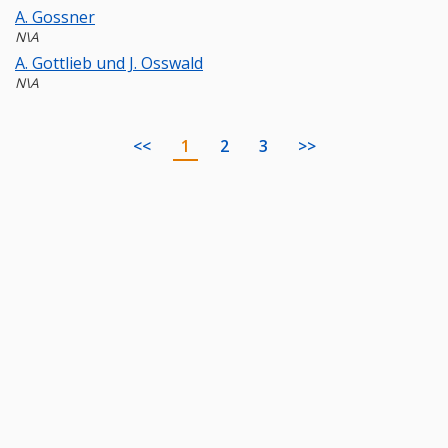
A. Gossner
N\A
A. Gottlieb und J. Osswald
N\A
<<
1
2
3
>>