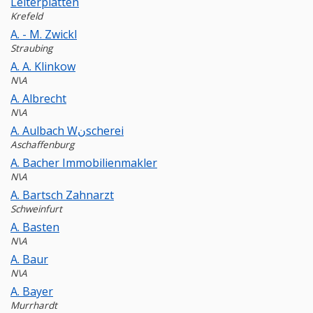
Leiterplatten
Krefeld
A. - M. Zwickl
Straubing
A. A. Klinkow
N\A
A. Albrecht
N\A
A. Aulbach Wنscherei
Aschaffenburg
A. Bacher Immobilienmakler
N\A
A. Bartsch Zahnarzt
Schweinfurt
A. Basten
N\A
A. Baur
N\A
A. Bayer
Murrhardt