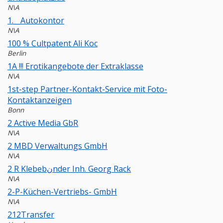
N\A
1.__Autokontor
N\A
100 % Cultpatent Ali Koc
Berlin
1A !!! Erotikangebote der Extraklasse
N\A
1st-step Partner-Kontakt-Service mit Foto-
Kontaktanzeigen
Bonn
2 Active Media GbR
N\A
2 MBD Verwaltungs GmbH
N\A
2 R Klebebنnder Inh. Georg Rack
N\A
2-P-Küchen-Vertriebs- GmbH
N\A
212Transfer