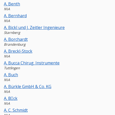
A. Benth
N\A
A. Bernhard
N\A
A. Bickl und J. Zeitler Ingenieure
Starnberg
A. Borchardt
Brandenburg
A. Breckl-Stock
N\A
A. Bucca Chirug. Instrumente
Tuttlingen
A. Buch
N\A
A. Bürkle GmbH & Co. KG
N\A
A. Bِck
N\A
A. C. Schmidt