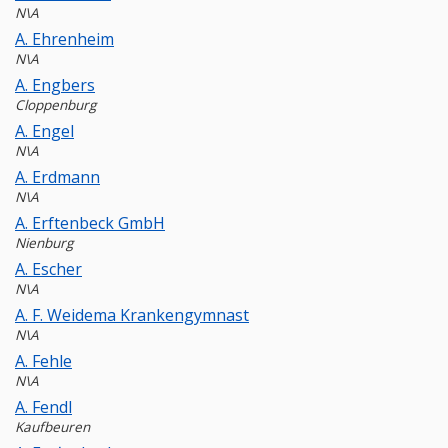
N\A
A. Ehrenheim
N\A
A. Engbers
Cloppenburg
A. Engel
N\A
A. Erdmann
N\A
A. Erftenbeck GmbH
Nienburg
A. Escher
N\A
A. F. Weidema Krankengymnast
N\A
A. Fehle
N\A
A. Fendl
Kaufbeuren