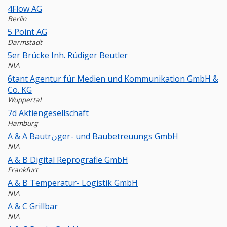
4Flow AG
Berlin
5 Point AG
Darmstadt
5er Brücke Inh. Rüdiger Beutler
N\A
6tant Agentur für Medien und Kommunikation GmbH &
Co. KG
Wuppertal
7d Aktiengesellschaft
Hamburg
A & A Bautrنger- und Baubetreuungs GmbH
N\A
A & B Digital Reprografie GmbH
Frankfurt
A & B Temperatur- Logistik GmbH
N\A
A & C Grillbar
N\A